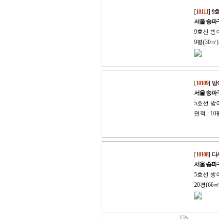
[
10111
]
9호
서울 송파
9호선 방
9평(30㎡)
[
10109
]
방
서울 송파
5호선 방
면적 : 10
[
10108
]
다세
서울 송파
5호선 방
20평(66㎡