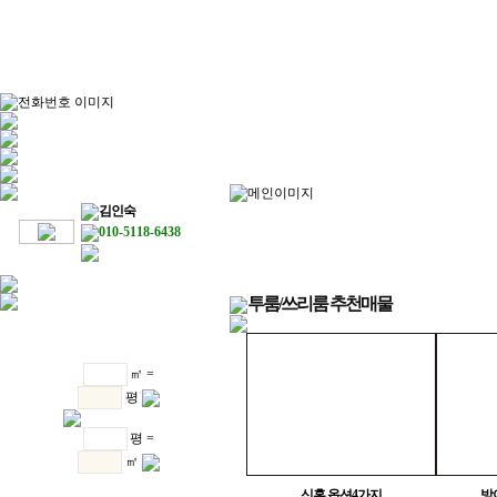
김인숙
010-5118-6438
투룸/쓰리룸 추천매물
㎡ =
평
평 =
㎡
신혼 옵션4가지
방