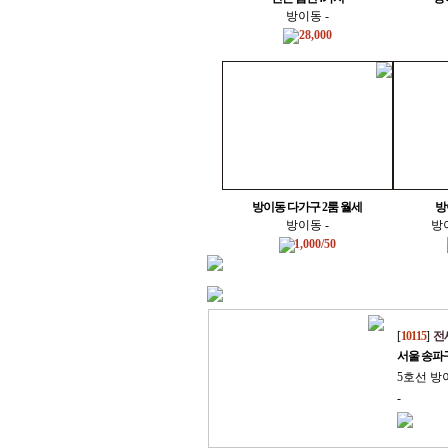
방이동 -
28,000
방이동 다가구 2룸 월세
방
방이동 -
방이
1,000/50
투룸/쓰리룸 전체매물
[
10115
]
전세
서울 송파
5호선 방
-